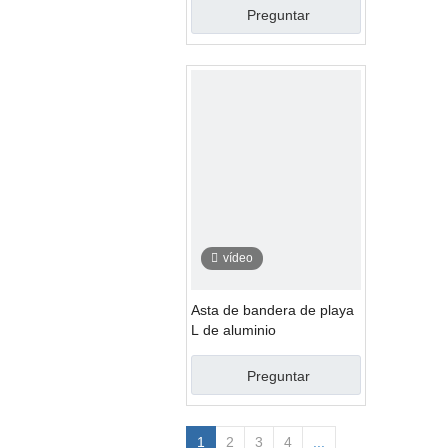
Preguntar
vídeo
Asta de bandera de playa
L de aluminio
Preguntar
1
2
3
4
...