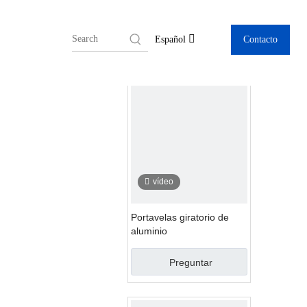
 feliz cumpleaños bandera
Contacto
Español
vídeo
Portavelas giratorio de
aluminio
Preguntar