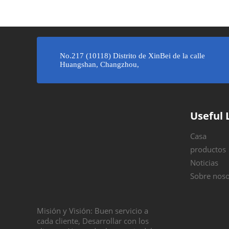
»
No.217 (10118) Distrito de XinBei de la calle
Huangshan, Changzhou,
Useful 
Casa
productos
Noticias
Sobre noso
Misión y Visión: Buen servicio a
cada cliente, Desarrollar con los