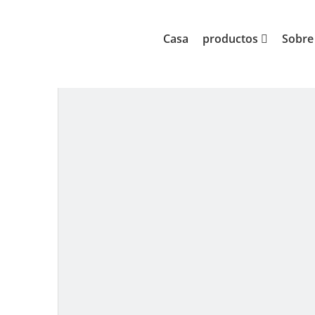
Casa
productos
Bandera
Usted está aquí:
»
»
Casa
productos
Sobre