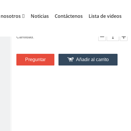
 de exterior
Bandera del empavesado
»
»
Banderín de papel
 nosotros
Noticias
Contáctenos
Lista de videos
Banderín de papel feliz cumpleaños bandera
Cantidad:
Preguntar
Añadir al carrito