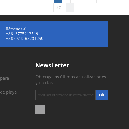
22
llámenos al:
+8613775213519
+86-0519-68231259
NewsLetter
Obtenga las últimas actualizaciones
 para
y ofertas.
 de playa
ok