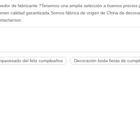
edor de fabricante ?Tenemos una amplia selección a buenos precios p
ienen calidad garantizada.Somos fábrica de origen de China de decorac
ntactarnos.
mpavesado del feliz cumpleaños
Decoración boda fiesta de cump