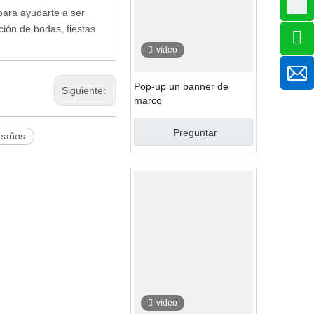
ara ayudarte a ser
ión de bodas, fiestas
vídeo
Pop-up un banner de
Siguiente:
marco
Preguntar
leaños
vídeo