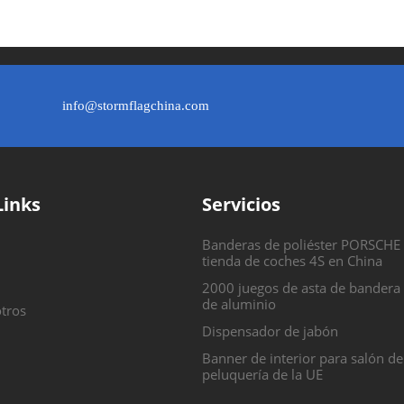
info@stormflagchina.com
Links
Servicios
Banderas de poliéster PORSCHE
tienda de coches 4S en China
2000 juegos de asta de bandera
de aluminio
tros
Dispensador de jabón
Banner de interior para salón de
peluquería de la UE