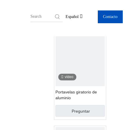
izado y banderas de diseño.
Contacto
Español
vídeo
Portavelas giratorio de
aluminio
Preguntar