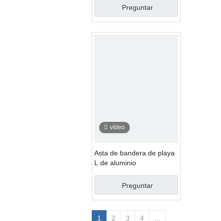
Preguntar
vídeo
Asta de bandera de playa
L de aluminio
Preguntar
1
2
3
4
...