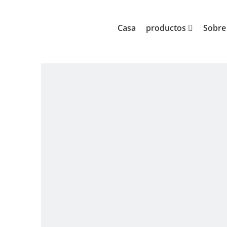
Casa
productos
Bandera
Usted está aquí:
»
»
Casa
productos
Sobre