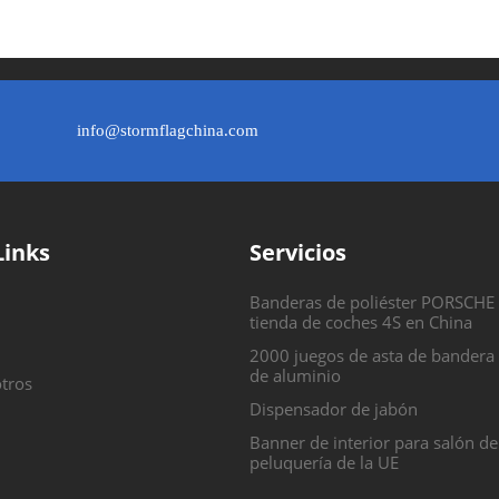
info@stormflagchina.com
Links
Servicios
Banderas de poliéster PORSCHE
tienda de coches 4S en China
2000 juegos de asta de bandera
de aluminio
tros
Dispensador de jabón
Banner de interior para salón de
peluquería de la UE