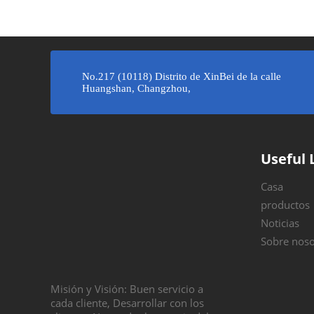
»
No.217 (10118) Distrito de XinBei de la calle
Huangshan, Changzhou,
Useful 
Casa
productos
Noticias
Sobre noso
Misión y Visión: Buen servicio a
cada cliente, Desarrollar con los