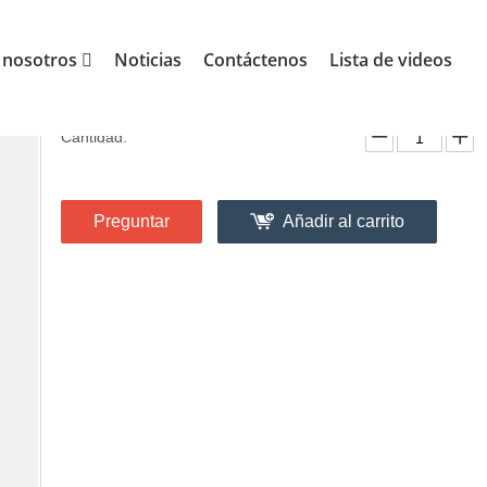
 de exterior
Banderas personalizadas
»
»
Logotipo personal
 nosotros
Noticias
Contáctenos
Lista de videos
Logotipo personalizado y banderas de diseño.
Cantidad:
Preguntar
Añadir al carrito