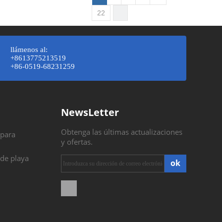
22
llámenos al:
+8613775213519
+86-0519-68231259
NewsLetter
Obtenga las últimas actualizaciones
 para
y ofertas.
 de playa
ok